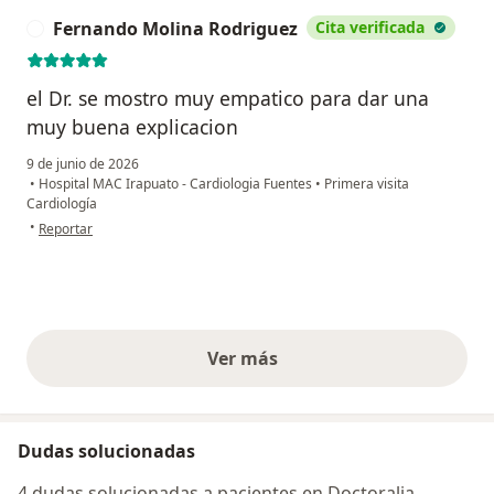
Fernando Molina Rodriguez
Cita verificada
F
el Dr. se mostro muy empatico para dar una
muy buena explicacion
9 de junio de 2026
•
Hospital MAC Irapuato - Cardiologia Fuentes
•
Primera visita
Cardiología
en opinión del usuario Fernando Molina Rodriguez
•
Reportar
Ver más
opiniones anteriores
Dudas solucionadas
4 dudas solucionadas a pacientes en Doctoralia