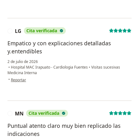
LG
Cita verificada
L
Empatico y con explicaciones detalladas
y.entendibles
2 de julio de 2026
•
Hospital MAC Irapuato - Cardiologia Fuentes
•
Visitas sucesivas
Medicina Interna
en opinión del usuario LG
•
Reportar
MN
Cita verificada
M
Puntual atento claro muy bien replicado las
indicaciones