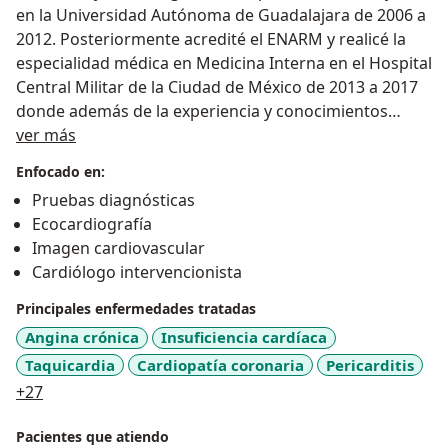
en la Universidad Autónoma de Guadalajara de 2006 a
2012. Posteriormente acredité el ENARM y realicé la
especialidad médica en Medicina Interna en el Hospital
Central Militar de la Ciudad de México de 2013 a 2017
donde además de la experiencia y conocimientos
Sobre mí
adquiridos me gradué con Mención Honorífica
ver más
otorgada por la Universidad del Ejercito y Fuerza
Enfocado en:
Aérea Mexicanos. Posteriormente ingresé al Instituto
Pruebas diagnósticas
Nacional de Cardiología Ignacio Chávez donde me
Ecocardiografía
especialicé en Cardiología de 2017 a 2020.
Imagen cardiovascular
.
Cardiólogo intervencionista
Además realicé dos cursos de posgrado en
Ecocardiografia Básica y Avanzada en el Hospital
Principales enfermedades tratadas
Marqués de Valdecilla de la Universidad de Cantabria
Angina crónica
Insuficiencia cardíaca
en Santander, España y en el Centro Cardiovascular
Taquicardia
Cardiopatía coronaria
Pericarditis
Vincenzo Gallucci de la Universitá Degli Studi di
a11y_sr_more_diseases
+27
Padova en Padua, Italia. Así como posteriormente
concluí el Máster de Ecocardiografía por la
Pacientes que atiendo
Universidad Francisco de Vitoria en Madrid España.