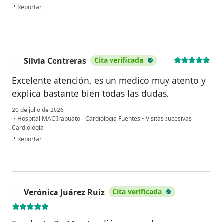
en opinión del usuario AAG
•
Reportar
Silvia Contreras
Cita verificada
S
Excelente atención, es un medico muy atento y
explica bastante bien todas las dudas.
20 de julio de 2026
•
Hospital MAC Irapuato - Cardiologia Fuentes
•
Visitas sucesivas
Cardiología
en opinión del usuario Silvia Contreras
•
Reportar
Verónica Juárez Ruiz
Cita verificada
V