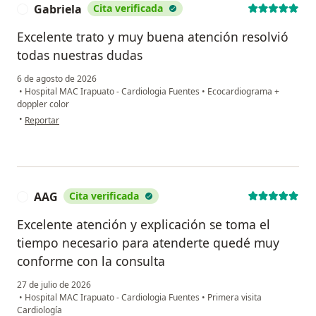
Gabriela
Cita verificada
G
Excelente trato y muy buena atención resolvió
todas nuestras dudas
6 de agosto de 2026
•
Hospital MAC Irapuato - Cardiologia Fuentes
•
Ecocardiograma +
doppler color
en opinión del usuario Gabriela
•
Reportar
AAG
Cita verificada
A
Excelente atención y explicación se toma el
tiempo necesario para atenderte quedé muy
conforme con la consulta
27 de julio de 2026
•
Hospital MAC Irapuato - Cardiologia Fuentes
•
Primera visita
Cardiología