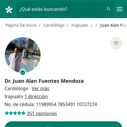
Men
¿Qué estás buscando?
Página De Inicio
Cardiólogo
Irapuato
Juan Alan Fu
Cambiar de ciudad
Dr.
Juan Alan Fuentes Mendoza
sobre las especializaciones
Cardiólogo
·
Ver más
Irapuato
1 dirección
No. de cédula: 11989954 7853491 10727274
351 opiniones