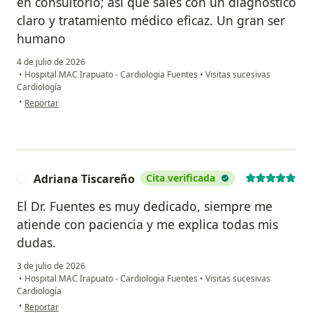
en consultorio; así que sales con un diagnóstico
claro y tratamiento médico eficaz. Un gran ser
humano
4 de julio de 2026
•
Hospital MAC Irapuato - Cardiologia Fuentes
•
Visitas sucesivas
Cardiología
en opinión del usuario YP
•
Reportar
Adriana Tiscareño
Cita verificada
A
El Dr. Fuentes es muy dedicado, siempre me
atiende con paciencia y me explica todas mis
dudas.
3 de julio de 2026
•
Hospital MAC Irapuato - Cardiologia Fuentes
•
Visitas sucesivas
Cardiología
en opinión del usuario Adriana Tiscareño
•
Reportar