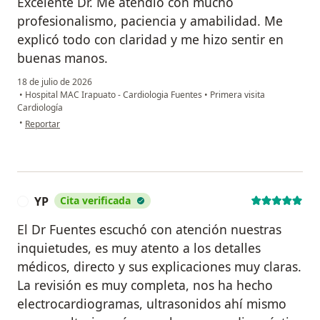
Excelente Dr. Me atendió con mucho
profesionalismo, paciencia y amabilidad. Me
explicó todo con claridad y me hizo sentir en
buenas manos.
18 de julio de 2026
•
Hospital MAC Irapuato - Cardiologia Fuentes
•
Primera visita
Cardiología
en opinión del usuario Verónica Juárez Ruiz
•
Reportar
YP
Cita verificada
Y
El Dr Fuentes escuchó con atención nuestras
inquietudes, es muy atento a los detalles
médicos, directo y sus explicaciones muy claras.
La revisión es muy completa, nos ha hecho
electrocardiogramas, ultrasonidos ahí mismo