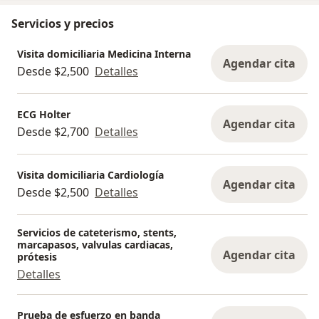
honor de ser Miembro Titular de la Sociedad Mexicana
de Cardiología y Fellow del American College of
Servicios y precios
Cardiology. Posteriormente en 2024 se me nombró
Visita domiciliaria Medicina Interna
con el prestigioso Fellow de la Sociedad Europea de
Agendar cita
Desde $2,500
Detalles
Cardiología y se me invitó a colaborar como profesor y
revisor de trabajos para los congresos de la Sociedad
Europea. A su vez en 2025 se me ha nombrado como
ECG Holter
Agendar cita
Fellow de la Sociedad Europea de Insuficiencia
Desde $2,700
Detalles
Cardíaca, siendo el único latinoamericano menor de 40
años en recibir dicho galardón.
Visita domiciliaria Cardiología
Agendar cita
Desde $2,500
Detalles
Servicios de cateterismo, stents,
marcapasos, valvulas cardiacas,
Agendar cita
prótesis
Detalles
Prueba de esfuerzo en banda