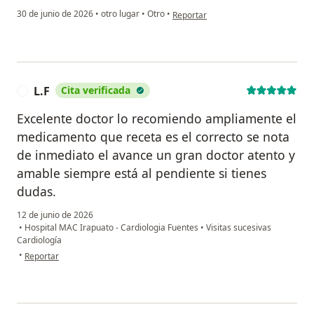
en opinión del usuario MN
30 de junio de 2026
•
otro lugar
•
Otro
•
Reportar
L.F
Cita verificada
L
Excelente doctor lo recomiendo ampliamente el
medicamento que receta es el correcto se nota
de inmediato el avance un gran doctor atento y
amable siempre está al pendiente si tienes
dudas.
12 de junio de 2026
•
Hospital MAC Irapuato - Cardiologia Fuentes
•
Visitas sucesivas
Cardiología
en opinión del usuario L.F
•
Reportar