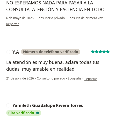
NO ESPERAMOS NADA PARA PASAR A LA
CONSULTA, ATENCIÓN Y PACIENCIA EN TODO.
6 de mayo de 2026
•
Consultorio privado
•
Consulta de primera vez
•
en opinión del usuario S. L.
Reportar
Y.A
Número de teléfono verificado
Y
La atención es muy buena, aclara todas tus
dudas, muy amable en realidad
en opinión del usuario
21 de abril de 2026
•
Consultorio privado
•
Ecografía
•
Reportar
Yamileth Guadalupe Rivera Torres
Y
Cita verificada