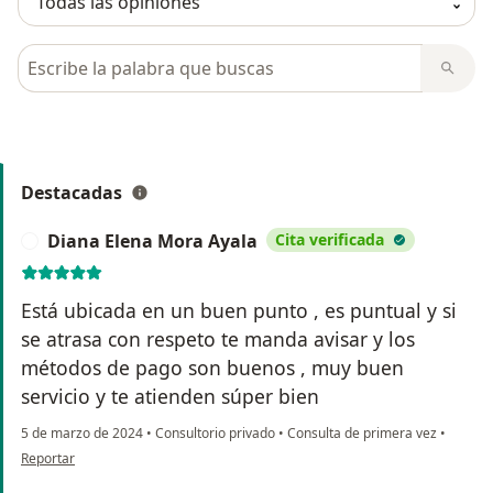
Busca en opiniones
Destacadas
Diana Elena Mora Ayala
Cita verificada
D
Está ubicada en un buen punto , es puntual y si
se atrasa con respeto te manda avisar y los
métodos de pago son buenos , muy buen
servicio y te atienden súper bien
5 de marzo de 2024
•
Consultorio privado
•
Consulta de primera vez
•
en opinión del usuario Diana Elena Mora Ayala
Reportar