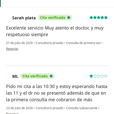
Sarah plata
Cita verificada
S
Excelente servicio Muy atento el doctor, y muy
respetuoso siempre
27 de julio de 2026
•
Consultorio privado
•
Consulta de primera vez
•
en opinión del usuario Sarah plata
Reportar
ML
Cita verificada
M
Pido mi cita a las 10:30 y estoy esperando hasta
las 11 y el dr no se presentó además de que en
la primera consulta me cobraron de más
23 de julio de 2026
•
Consultorio privado
•
Consulta subsecuente
•
en opinión del usuario ML
Reportar