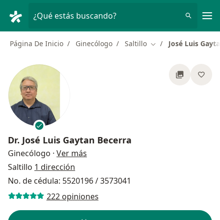
Men
¿Qué estás buscando?
Página De Inicio
Ginecólogo
Saltillo
José Luis Gayt
Cambiar de ciudad
Dr.
José Luis Gaytan Becerra
sobre las especializaciones
Ginecólogo
·
Ver más
Saltillo
1 dirección
No. de cédula: 5520196 / 3573041
222 opiniones