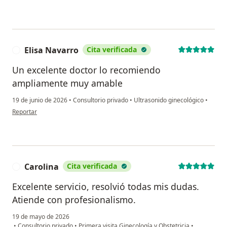
Elisa Navarro
Cita verificada
E
Un excelente doctor lo recomiendo
ampliamente muy amable
19 de junio de 2026
•
Consultorio privado
•
Ultrasonido ginecológico
•
en opinión del usuario Elisa Navarro
Reportar
Carolina
Cita verificada
C
Excelente servicio, resolvió todas mis dudas.
Atiende con profesionalismo.
19 de mayo de 2026
•
Consultorio privado
•
Primera visita Ginecología y Obstetricia
•