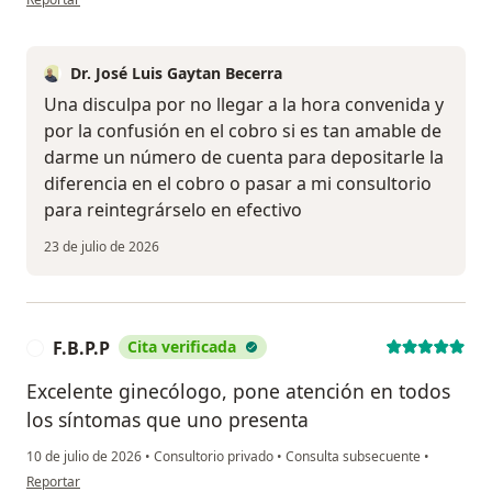
Dr. José Luis Gaytan Becerra
Una disculpa por no llegar a la hora convenida y
por la confusión en el cobro si es tan amable de
darme un número de cuenta para depositarle la
diferencia en el cobro o pasar a mi consultorio
para reintegrárselo en efectivo
23 de julio de 2026
F.B.P.P
Cita verificada
F
Excelente ginecólogo, pone atención en todos
los síntomas que uno presenta
10 de julio de 2026
•
Consultorio privado
•
Consulta subsecuente
•
en opinión del usuario F.B.P.P
Reportar