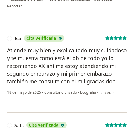
en opinión del usuario Carolina
Reportar
Isa
Cita verificada
I
Atiende muy bien y explica todo muy cuidadoso
y te muestra como está el bb de todo yo lo
recomiendo XK ahí me estoy atendiendo mi
segundo embarazo y mi primer embarazo
también me consulte con el mil gracias doc
en opinión del usuari
18 de mayo de 2026
•
Consultorio privado
•
Ecografía
•
Reportar
S. L.
Cita verificada
S