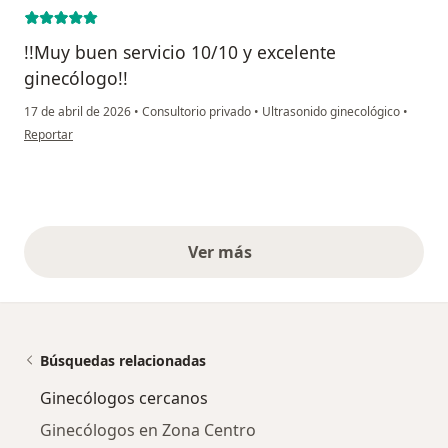
!!Muy buen servicio 10/10 y excelente
ginecólogo!!
17 de abril de 2026
•
Consultorio privado
•
Ultrasonido ginecológico
•
en opinión del usuario Yamileth Guadalupe Rivera Torres
Reportar
Ver más
opiniones anteriores
Búsquedas relacionadas
Ginecólogos cercanos
Ginecólogos en Zona Centro