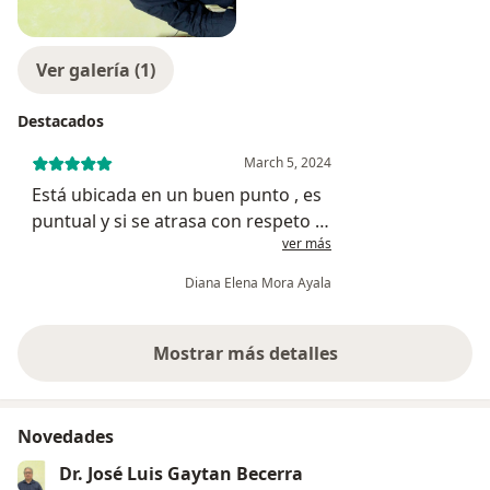
Ver galería (1)
Destacados
March 5, 2024
Está ubicada en un buen punto , es
puntual y si se atrasa con respeto te
ver más
manda avisar y los métodos de
pago son buenos , muy buen
Diana Elena Mora Ayala
servicio y te atienden súper bien
Mostrar más detalles
sobre la experiencia
Novedades
Dr. José Luis Gaytan Becerra