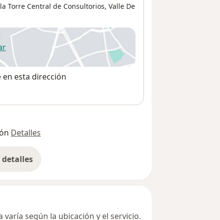
la Torre Central de Consultorios,
Valle De
ar
 abre en una nueva pestaña
e en esta dirección
ión
Detalles
detalles
bre la dirección
varía según la ubicación y el servicio.