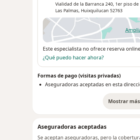
Vialidad de la Barranca 240,
1er piso de 
Las Palmas
,
Huixquilucan
52763
Ampli
se
Disponibilidad
Este especialista no ofrece reserva onlin
¿Qué puedo hacer ahora?
Formas de pago (visitas privadas)
Aseguradoras aceptadas en esta direcc
Mostrar más 
so
Aseguradoras aceptadas
Se aceptan aseguradoras, pero la cobertura 