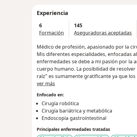
Experiencia
6
145
Formación
Aseguradoras aceptadas
Médico de profesión, apasionado por la cir
Mis diferentes especialidades, enfocadas a
enfermedades se debe a mi pasión por la an
cuerpo humano. La posibilidad de resolver 
raíz" es sumamente gratificante ya que los
Sobre mí
se ven reflejadas de manera caso inmediat
ver más
Enfocado en:
La cirugía y endoscopía bariátrica o para e
Cirugía robótica
tanto la atención desde que las conocí du
Cirugía bariátrica y metabólica
la complejidad de una enfermedad tan nor
Endoscopia gastrointestinal
parece asombroso como una enfermedad p
en la vida de los pacientes, sus familias y l
Principales enfermedades tratadas
peso no saludable me ha generado enorme s