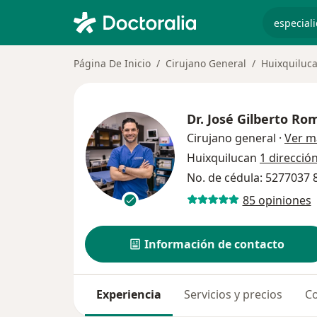
especiali
Página De Inicio
Cirujano General
Huixquiluc
Dr.
José Gilberto Ro
Cirujano general
·
Ver m
Huixquilucan
1 direcció
No. de cédula: 5277037
85 opiniones
Información de contacto
Experiencia
Servicios y precios
Co