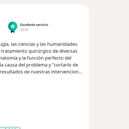
ugía, las ciencias y las humanidades.
l tratamiento quirúrgico de diversas
atomía y la función perfecto del
la causa del problema y "cortarlo de
 resultados de nuestras intervenciones
a en nuestros pacientes.
l tratamiento de la obesidad, me llamó
rante mi formación como cirujano por
malizada como lo es el sobrepeso. Me
uede tener un impacto tan profundo
a sociedad. El tartar a pacientes con un
atisfacción a lo largo de mi vida por