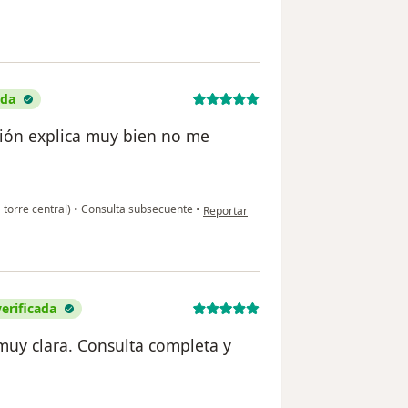
ada
ción explica muy bien no me
en opinión del usuario María Isabel He
 torre central)
•
Consulta subsecuente
•
Reportar
verificada
 muy clara. Consulta completa y