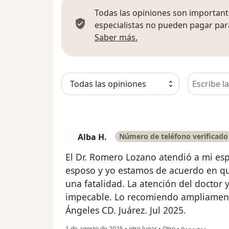
Todas las opiniones son importante
especialistas no pueden pagar para
Más información sobre
Saber más.
Busca en 
Alba H.
Número de teléfono verificado
A
El Dr. Romero Lozano atendió a mi esp
esposo y yo estamos de acuerdo en qu
una fatalidad. La atención del doctor 
impecable. Lo recomiendo ampliament
Ángeles CD. Juárez. Jul 2025.
en opinión del us
1 de agosto de 2025
•
otro lugar
•
Otro
•