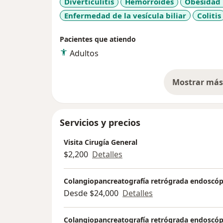
Diverticulitis
Hemorroides
Obesidad
que las personas al recuperar su peso, reto
Enfermedad de la vesícula biliar
Colitis
cambios que se presentan en sus vidas tra
abriendo grandes posibilidades para mejora
Pacientes que atiendo
Adultos
Mostrar más 
so
Servicios y precios
Visita Cirugía General
$2,200
Detalles
Colangiopancreatografía retrógrada endoscóp
Desde $24,000
Detalles
Colangiopancreatografía retrógrada endoscóp