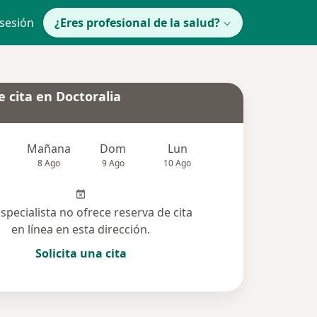
 sesión
¿Eres profesional de la salud?
 cita en Doctoralia
Mañana
Dom
Lun
Mar
Mié
8 Ago
9 Ago
10 Ago
11 Ago
12 Ag
especialista no ofrece reserva de cita
en línea en esta dirección.
Solicita una cita
solucionadas (46)