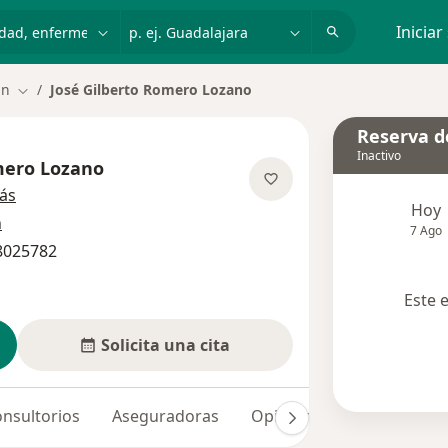
dad, enfermedad o nombre
p. ej. Guadalajara
Iniciar
an
José Gilberto Romero Lozano
Cambiar de ciudad
Reserva de
Inactivo
mero Lozano
sobre las especializaciones
ás
Hoy
n
7 Ago
 8025782
Este 
Solicita una cita
nsultorios
Aseguradoras
Opiniones (85)
Dudas 