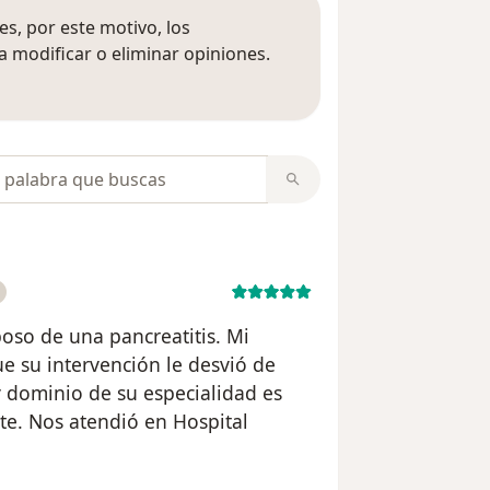
s, por este motivo, los
 modificar o eliminar opiniones.
 opiniones
opiniones
oso de una pancreatitis. Mi
e su intervención le desvió de
y dominio de su especialidad es
e. Nos atendió en Hospital
uario Alba H.