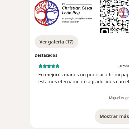
Ver galería (17)
Destacados
Octobe
En mejores manos no pudo acudir mi pap
estamos eternamente agradecidos con el
solo le salvo la pierna sino le salvo la vida
papa. ALTAMENTE LO RECOMIENDO. Es 
Miguel Ange
profesional y gran especial...
Mostrar más 
so