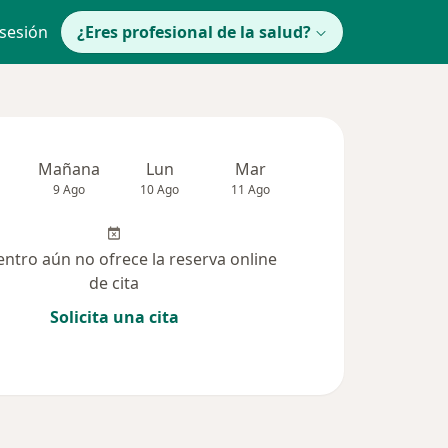
 sesión
¿Eres profesional de la salud?
Mañana
Lun
Mar
Mié
Jue
9 Ago
10 Ago
11 Ago
12 Ago
13 Ag
entro aún no ofrece la reserva online
de cita
Solicita una cita