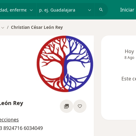
dad, enfermedad o nombre
p. ej. Guadalajara
Iniciar
Christian César León Rey
Cambiar de ciudad
Hoy
8 Ago
Este c
 León Rey
re las especializaciones
recciones
13 8924716 6034049