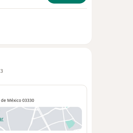
 3
 de México
03330
ar
 abre en una nueva pestaña