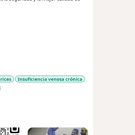
rices
Insuficiencia venosa crónica
a11y_sr_more_diseases
3